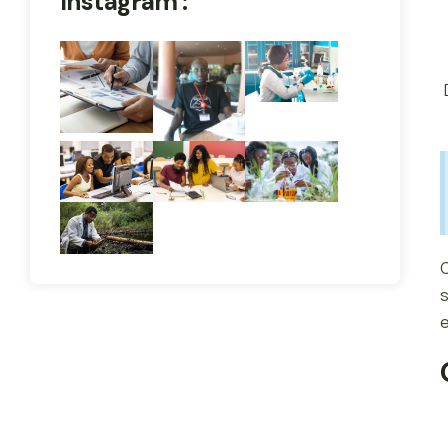
Instagram :
C
s
e