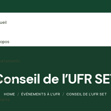
ueil
ropos
artements
onseil de l’UFR S
herche
HOME
ÉVÉNEMENTS À L'UFR
CONSEIL DE L’UFR SET
larité