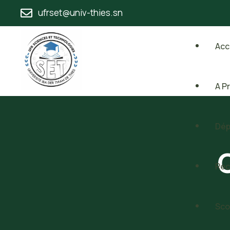
ufrset@univ-thies.sn
Acc
A P
Dép
C
Rec
Sco