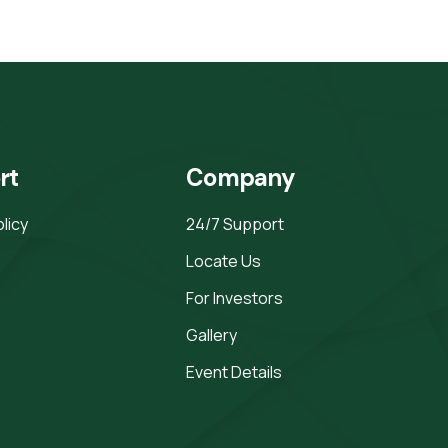
rt
Company
olicy
24/7 Support
Locate Us
For Investors
Gallery
Event Details