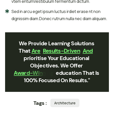
vtem entumVestibulum fermentum dictum.
Sed in arcu eget ipsum luctus irdiet erase nt non
dignissim diam.Donec rutrum nulla nec diam aliquam.
We Provide Learning Solutions 
That 
A
R
E
R
E
S
U
L
T
S
-
D
R
I
V
E
N
A
N
D
Prioritise Your Educational 
Objectives. We Offer 
A
W
A
R
D
-
W
I
N
N
I
N
G
Education That Is 
100% Focused On Results."
Tags :
Architecture