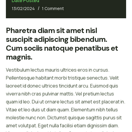
Date Posted
/
13/02/2024
1 Comment
Pharetra diam sit amet nisl 
suscipit adipiscing bibendum. 
Cum sociis natoque penatibus et 
magnis.
Vestibulum lectus mauris ultrices eros in cursus.
Pellentesque habitant morbi tristique senectus. Velit
laoreet id donec ultrices tincidunt arcu. Euismod quis
viverra nibh cras pulvinar mattis. Vel pretium lectus
quam id leo. Dui ut ornare lectus sit amet est placerat in.
Vitae et leo duis ut diam quam. Elementum nibh tellus
molestie nunc non. Dictumst quisque sagittis purus sit
amet volutpat. Eget nulla facilisi etiam dignissim diam.