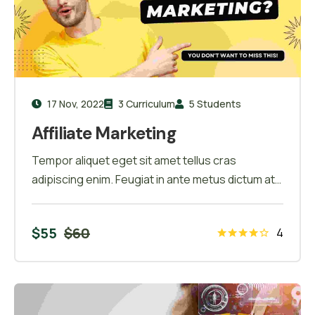
17 Nov, 2022
3 Curriculum
5 Students
Affiliate Marketing
Tempor aliquet eget sit amet tellus cras
adipiscing enim. Feugiat in ante metus dictum at
tempor commodo ullamcorper. Ullamcorper eget
nulla facilisi etiam dignissim. Vestibulum mattis
$
55
$
60
4
ullamcorper velit sed ullamcorper morbi tincidunt
ornare. Dolor sit amet consectetur adipiscing
elit. A erat nam at lectus urna duis convallis