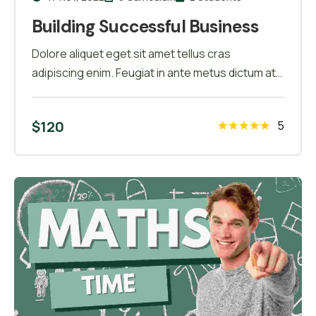
Building Successful Business
Dolore aliquet eget sit amet tellus cras
adipiscing enim. Feugiat in ante metus dictum at
tempor commodo ullamcorper. Ullamcorper eget
nulla facilisi etiam dignissim. Vestibulum mattis
$
120
5
ullamcorper velit sed ullamcorper morbi tincidunt
ornare. Dolor sit amet consectetur adipiscing
elit. A erat nam at lectus urna duis convallis