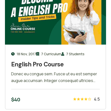
18 Nov, 2017
7 Curriculum
7 Students
English Pro Course
Donec eu congue sem. Fusce ut eu est semper
augue accumsan. Integer consequat ultricies
arcu a feugiat. In hac habitasse platea dictumst.
Donec vel efficitur mauris, et tempor ipsum
$
40
4.5