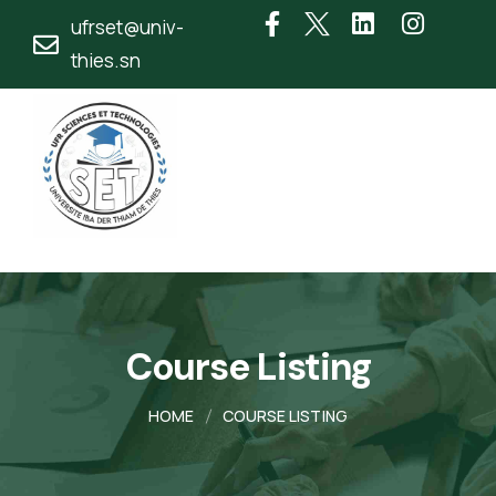
ufrset@univ-
thies.sn
Course Listing
HOME
COURSE LISTING