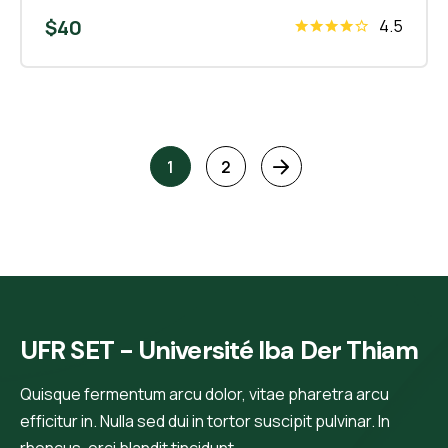
Nam pretium ligula nec odio fermentum faucibus
$
40
4.5
1
2
UFR SET - Université Iba Der Thiam
Quisque fermentum arcu dolor, vitae pharetra arcu
efficitur in. Nulla sed dui in tortor suscipit pulvinar. In
rhoncus, orci blandit tincidunt.