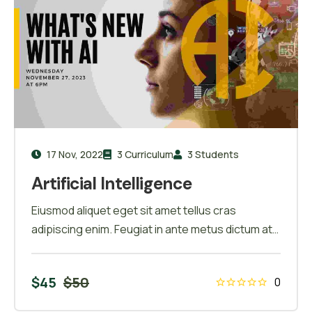
17 Nov, 2022
3 Curriculum
3 Students
Artificial Intelligence
Eiusmod aliquet eget sit amet tellus cras
adipiscing enim. Feugiat in ante metus dictum at
tempor commodo ullamcorper. Ullamcorper eget
nulla facilisi etiam dignissim. Vestibulum mattis
$
45
$
50
0
ullamcorper velit sed ullamcorper morbi tincidunt
ornare. Dolor sit amet consectetur adipiscing