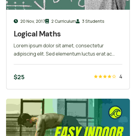
20 Nov, 2017
2 Curriculum
3 Students
Logical Maths
Lorem ipsum dolor sit amet, consectetur
adipiscing elit. Sed elementum luctus erat ac
scelerisque. Pellentesque finibus non tortor sit
amet tincidunt. In porta ac sapien eu
$
25
4
condimentum