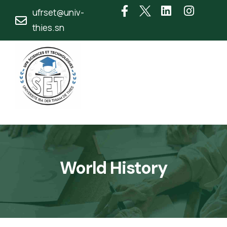
ufrset@univ-
thies.sn
World History